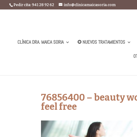
Pedir cita: 941 28 92 62
info@clinicamaicasoria.com
CLÍNICA DRA. MAICA SORIA
✪ NUEVOS TRATAMIENTOS
O
76856400 – beauty w
feel free