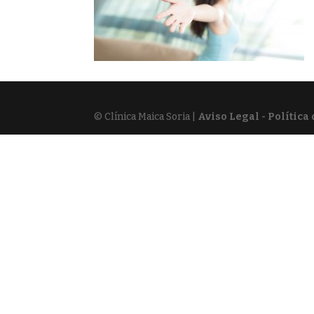
© Clínica Maica Soria |
Aviso Legal - Política