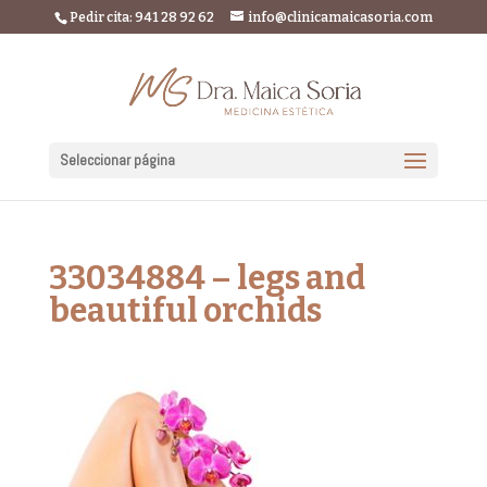
Pedir cita: 941 28 92 62
info@clinicamaicasoria.com
Seleccionar página
33034884 – legs and
beautiful orchids