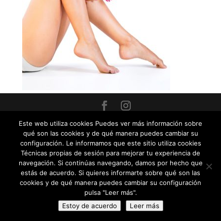
© Clínica Maica Soria |
Aviso Legal - Política de
Este web utiliza cookies Puedes ver más información sobre
cookies - Política de privacidad - Términos y
qué son las cookies y de qué manera puedes cambiar su
condiciones
| Diseñado con ♥ por TiquisViquis
configuración. Le informamos que este sitio utiliza cookies
Técnicas propias de sesión para mejorar tu experiencia de
navegación. Si continúas navegando, damos por hecho que
estás de acuerdo. Si quieres informarte sobre qué son las
cookies y de qué manera puedes cambiar su configuración
pulsa "Leer más".
Estoy de acuerdo
Leer más