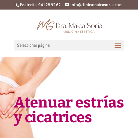
Pedir cita: 941 28 92 62
info@clinicamaicasoria.com
Seleccionar página
Atenuar estrías
y cicatrices