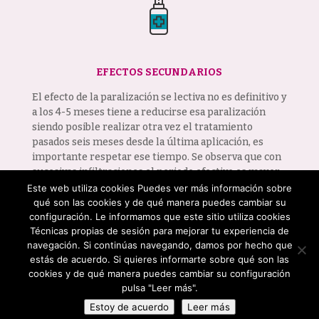
EFECTOS SECUNDARIOS
El efecto de la paralización se lectiva no es definitivo y
a los 4-5 meses tiene a reducirse esa paralización
siendo posible realizar otra vez el tratamiento
pasados seis meses desde la última aplicación, es
importante respetar ese tiempo. Se observa que con
sucesivas infiltraciones el periodo efectivo es mayor.
Este web utiliza cookies Puedes ver más información sobre
Puede aparecer algún pequeño hematoma que
qué son las cookies y de qué manera puedes cambiar su
desaparecerá sin problema en unos días.
configuración. Le informamos que este sitio utiliza cookies
Técnicas propias de sesión para mejorar tu experiencia de
navegación. Si continúas navegando, damos por hecho que
estás de acuerdo. Si quieres informarte sobre qué son las
cookies y de qué manera puedes cambiar su configuración
© Clínica Maica Soria |
Aviso Legal - Política de
pulsa "Leer más".
cookies - Política de privacidad - Términos y
Estoy de acuerdo
Leer más
condiciones
| Diseñado con ♥ por TiquisViquis