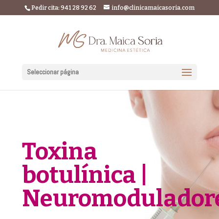
Pedir cita: 941 28 92 62
info@clinicamaicasoria.com
Seleccionar página
Toxina
botulínica |
Neuromodulador